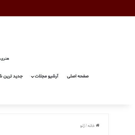
هنری، 
صفحه اصلی
آرشیو مجلات
جدید ترین ش
خانه
/
ژنو