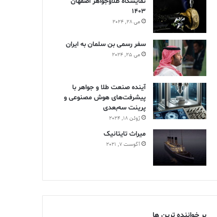
نمایشگاه طلاوجواهر اصفهان
1403
می 28, 2024
سفر رسمی بن سلمان به ایران
می 25, 2024
آینده صنعت طلا و جواهر با
پیشرفت‌های هوش مصنوعی و
پرینت سه‌بعدی
ژوئن 18, 2024
ميراث تايتانيک
آگوست 7, 2021
پر خواننده ترین ها