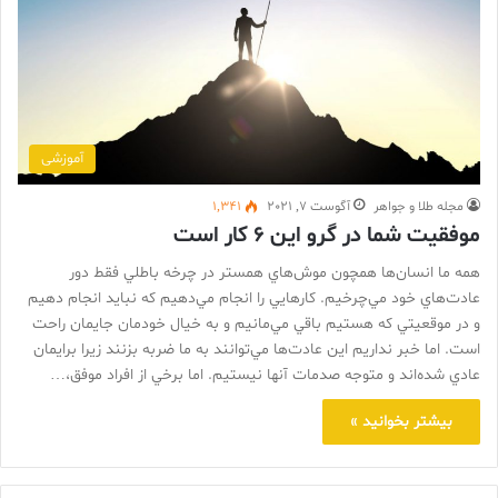
آموزشی
مجله طلا و جواهر
آگوست 7, 2021
1,341
موفقيت شما در گرو اين 6 کار است
همه ما انسان‌ها همچون موش‌هاي همستر در چرخه باطلي فقط دور
عادت‌هاي خود مي‌چرخيم. کارهايي را انجام مي‌دهيم که نبايد انجام دهيم
و در موقعيتي که هستيم باقي مي‌مانيم و به خيال خودمان جايمان راحت
است. اما خبر نداريم اين عادت‌ها مي‌توانند به ما ضربه بزنند زيرا برايمان
عادي شده‌اند و متوجه صدمات آنها نيستيم. اما برخي از افراد موفق،…
بیشتر بخوانید »