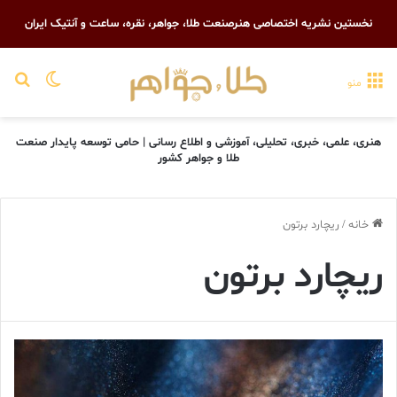
نخستین نشریه اختصاصی هنرصنعت طلا، جواهر، نقره، ساعت و آنتیک ایران
تغییر پو
جست
منو
هنری، علمی، خبری، تحلیلی، آموزشی و اطلاع رسانی | حامی توسعه پایدار صنعت
طلا و جواهر کشور
خانه
/
ريچارد برتون
ريچارد برتون