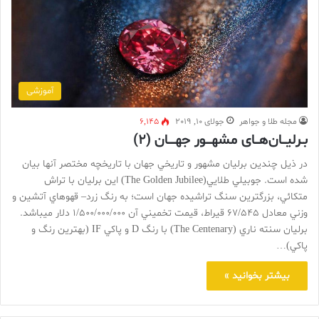
آموزشی
مجله طلا و جواهر
جولای 10, 2019
6,145
بـرلیـــان‌هـــای مشهــــور جهـــــان (۲)
در ذيل چندين برليان مشهور و تاريخي جهان با تاريخچه مختصر آنها بيان
شده است. جوبيلي طلايي(The Golden Jubilee) اين برليان با تراش
متکائي، بزرگترين سنگ تراشيده جهان است؛ به رنگ زرد– قهوهاي آتشين و
وزني معادل 67/545 قيراط، قيمت تخميني آن 1/500/000/000 دلار ميباشد.
برليان سنته ناري (The Centenary) با رنگ D و پاکي IF (بهترين رنگ و
پاکي)…
بیشتر بخوانید »