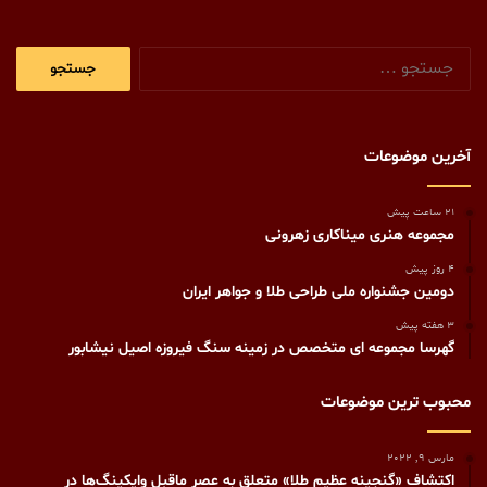
جستجو
برای:
آخرین موضوعات
21 ساعت پیش
مجموعه هنری میناکاری زهرونی
4 روز پیش
دومین جشنواره ملی طراحی طلا و جواهر ایران
3 هفته پیش
گهرسا مجموعه ای متخصص در زمینه سنگ فیروزه اصیل نیشابور
محبوب ترین موضوعات
مارس 9, 2022
اکتشاف «گنجینه عظیم طلا» متعلق به عصر ماقبل وایکینگ‌ها در