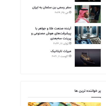
سفر رسمی بن سلمان به ایران
می 25, 2024
آینده صنعت طلا و جواهر با
پیشرفت‌های هوش مصنوعی و
پرینت سه‌بعدی
ژوئن 18, 2024
ميراث تايتانيک
آگوست 7, 2021
پر خواننده ترین ها