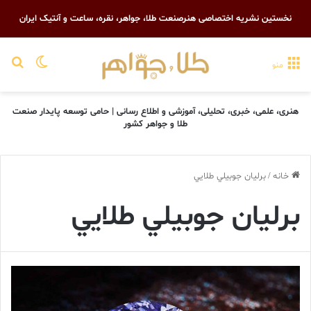
نخستین نشریه اختصاصی هنرصنعت طلا، جواهر، نقره، ساعت و آنتیک ایران
تغییر پو
جست
منو
هنری، علمی، خبری، تحلیلی، آموزشی و اطلاع رسانی | حامی توسعه پایدار صنعت
طلا و جواهر کشور
خانه
/
برليان جوبيلي طلايي
برليان جوبيلي طلايي