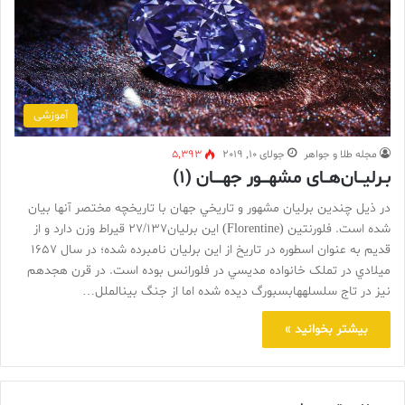
آموزشی
مجله طلا و جواهر
جولای 10, 2019
5,393
بـرلیـــان‌هـــای مشهــــور جهـــــان (۱)
در ذيل چندين برليان مشهور و تاريخي جهان با تاريخچه مختصر آنها بيان
شده است. فلورنتين (Florentine) اين برليان27/137 قيراط وزن دارد و از
قديم به عنوان اسطوره در تاريخ از اين برليان نامبرده شده؛ در سال 1657
ميلادي در تملک خانواده مديسي در فلورانس بوده است. در قرن هجدهم
نيز در تاج سلسلههابسبورگ ديده شده اما از جنگ بينالملل…
بیشتر بخوانید »