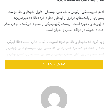
آدام گلاپینسکی، رئیس بانک ملی لهستان، دلیل نگهداری طلا توسط
بسیاری از بانک‌های مرکزی را اینطور مطرح کرد «طلا «ذخیره‌ترین»
دارایی‌های ذخیره است: ریسک ژئوپلیتیکی را متنوع می‌کند و نوعی لنگر
اعتماد به‌ویژه در مواقع تنش و بحران است.»
وی افزود که نگهداری طلا موضوع امنیت و ثبات مالی است «طلا ارزش
خود را حفظ خواهد کرد حتی زمانی که کسی برق سیستم مالی جهانی را
قطع کند و دارایی های سنتی مبتنی بر سوابق حسابداری الکترونیکی را
از بین ببرد. البته ما تصور نمی کنیم که این اتفاق بیفتد. اما همانطور
نمایش بیشتر
که گفته می شود – هشدار قبلی همیشه بیمه است. و بانک مرکزی
موظف است حتی برای نامساعدترین شرایط نیز آمادگی داشته باشد. به
همین دلیل است که در فرآیند مدیریت ارز خود جایگاه ویژه ای برای طلا
می بینیم.» بر اساس داده های شورای جهانی طلا، تا نوامبر سال 2023،
بانک های مرکزی زیر بیشترین طلا را به ذخایر خود اضافه کرده اند:
چین (78 تن)