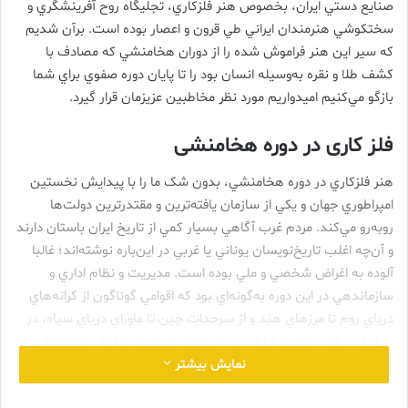
صنايع دستي ايران، بخصوص هنر فلزکاري، تجليگاه روح آفرينشگري و
سختکوشي هنرمندان ايراني طي قرون و اعصار بوده ‌است. برآن شديم
که سير اين هنر فراموش شده را از دوران هخامنشي که مصادف با
کشف طلا و نقره به‌وسيله انسان بود را تا پايان دوره صفوي براي شما
بازگو مي‌کنيم اميدواريم مورد نظر مخاطبين عزيزمان قرار گيرد.
فلز کاری در دوره هخامنشی
هنر فلزکاري در دوره هخامنشي، بدون شک ما را با پيدايش نخستين
امپراطوري جهان و يکي از سازمان يافته‌ترين و مقتدرترين دولت‌ها
روبه‌رو مي‌کند. مردم غرب آگاهي بسيار کمي از تاريخ ايران باستان دارند
و آن‌چه اغلب تاريخ‌نويسان يوناني يا غربي در اين‌باره نوشته‌اند؛ غالبا
آلوده به اغراض شخصي و ملي بوده است. مديريت و نظام اداري و
سازماندهي در اين دوره به‌گونه‌اي بود که اقوامي گوناگون از کرانه‌هاي
درياي روم تا مرزهاي هند و از سرحدات چين تا ماوراي درياي سياه، در
آسايش، رفاه و نعمت فراوان مي‌زيستند. سياست شاهان هخامنشي که
بر مبناي احترام و پاسداري آداب مذهبي، سنن و رسوم هنري هر محل
نمایش بیشتر
بود؛ موجب پيشرفت هنر، تمدن و اشاعه فرهنگ ايراني در اين دوران