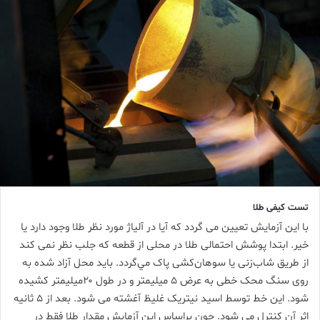
تست کيفی طلا
با اين آزمايش تعيين می گردد که آيا در آلياژ مورد نظر طلا وجود دارد يا
خير. ابتدا پوشش احتمالی طلا در محلی از قطعه که جلب نظر نمی کند
از طريق شاب‌زنی يا سوهان‌کشی پاک مي‌گردد. بايد محل آزاد شده به
روی سنگ محک خطی به عرض ۵ ميليمتر و در طول ۲۰ميليمتر کشيده
‌شود. اين خط توسط اسيد نيتريک غليظ آغشته می شود. بعد از ۵ ثانيه
اثر آن کنترل می شود. چون براساس اين آزمايش مقدار طلا فقط در