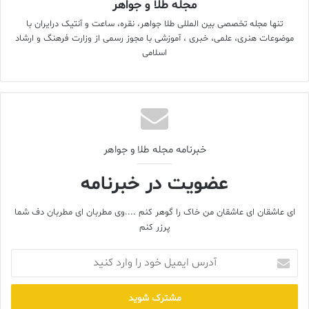
مجله طلا و جواهر
تقريبا با اطمينان می توان گفت که اين فلز طلا است.
تنها مجله تخصصی بین المللی طلا جواهر، نقره، ساعت و آنتیک درایران با
موضوعات هنری، علمی، خبری ، آموزشی با مجوز رسمی از وزارت فرهنگ و ارشاد
اسلامی
خبرنامه مجله طلا و جواهر
عضویت در خبرنامه
ای عاشقان ای عاشقان من خاک را گوهر کنم ....وی مطربان ای مطربان دف شما
پرزر کنم
آدرس
ایمیل
تست کمي طلا
خود
بعد از آنکه با تست کيفی طلا اثبات گرديد بايد مقدار تقريبي طلا در کل
را