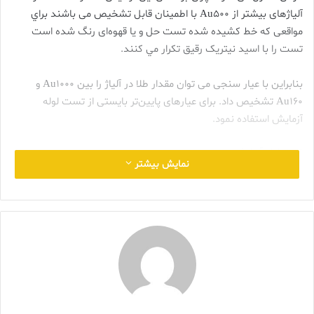
آلياژهای بيشتر از Au500 با اطمينان قابل تشخيص می باشند براي
مواقعی که خط کشيده شده تست حل و يا قهوه‌ای رنگ شده است
تست را با اسيد نيتريک رقيق تکرار مي کنند.
بنابراين با عيار سنجی می توان مقدار طلا در آلياژ را بين Au1000 و
Au160 تشخيص داد. برای عيارهای پايين‌تر بايستی از تست لوله
آزمايش استفاده نمود.
تست لوله آزمايش
نمایش بیشتر
اين آزمايش وقتی به کار می رود که واکنش يک آلياژ در عيارسنجی
همانند يک آلياژ غير نجيب است ولی با وجود اين حدس زده میشود که
در آن مقدار کمی طلا وجود دارد. اثر اين آزمايش بر مبنای حلاليت فلزات
افزودنی و مقاوم بودن طلا در اسيد نيتريک غليظ می باشد. در يک لوله
آزمايش نمونه‌ای از فلز مورد نظر به جرم حدودا ۰.۵ در اسيد نيتريک گرم
حل می شود. در حالی که فلزات غير نجيب و نقره به صورت نيترات حل
می شوند طلا به‌صورت پودر قهوه‌ای تيره‌ای ته‌نشين مي‌گردد. اين پودر
با فيلتر کردن از محلول جدا گرديده با آب مقطر شسته و بر روی کاغذ
فيلتر خشک می گردد. اگر غبار روی آن باشد زدوده شود و فلز براق گردد