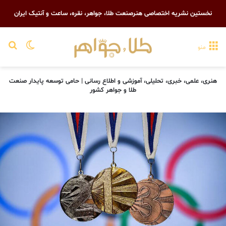
نخستین نشریه اختصاصی هنرصنعت طلا، جواهر، نقره، ساعت و آنتیک ایران
تغییر پو
جست
منو
هنری، علمی، خبری، تحلیلی، آموزشی و اطلاع رسانی | حامی توسعه پایدار صنعت
طلا و جواهر کشور