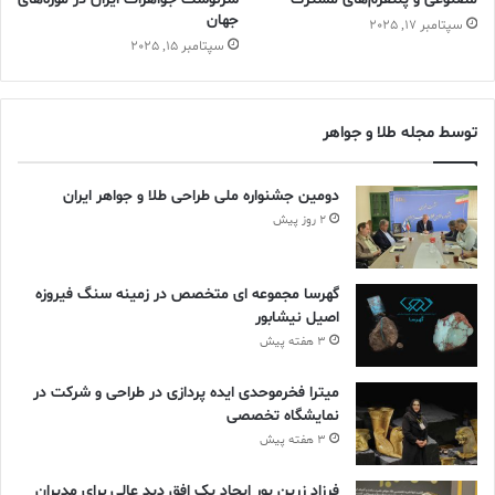
جهان
سپتامبر 17, 2025
سپتامبر 15, 2025
توسط مجله طلا و جواهر
دومین جشنواره ملی طراحی طلا و جواهر ایران
مدال المپیک پاریس 1900
2 روز پیش
سنت اهدای مدال های طلای جامد به قهرمانان عمر کوتاهی داشت و
پس از المپیک 1912 استکهلم پایان یافت. مدال های طلای امروز اکثرا
نقره و طلایی با شش گرم طلا هستند.
گهرسا مجموعه ای متخصص در زمینه سنگ فیروزه
اصیل نیشابور
3 هفته پیش
میترا فخرموحدی ایده پردازی در طراحی و شرکت در
نمایشگاه تخصصی
3 هفته پیش
فرزاد زرین پور ایجاد یک افق دید عالی برای مدیران