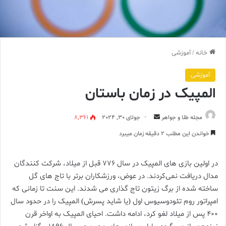
خانه
/
آموزشی
آموزشی
المپیک در زمان باستان
ارسال
مجله طلا و جواهر
جولای 30, 2024
8,361
ایمیل
خواندن این مطلب 2 دقیقه زمان میبرد
در اولین بازی های المپیک در سال 776 قبل از میلاد، شرکت کنندگان
مدال دریافت نمی‌کردند. در عوض، ورزشکاران برتر با تاج های گل
ساخته شده از برگ زیتون تاج گذاری می شدند. این سنت تا زمانی که
امپراتور روم تئودوسیوس اول (یا شاید پسرش) المپیک را در حدود سال
400 پس از میلاد لغو کرد، ادامه داشت. احیای المپیک به اواخر قرن