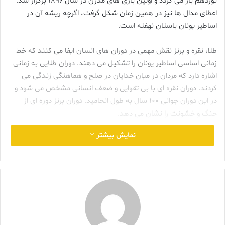
نوزدهم باز می گردد و اولین بازی های مدرن در سال 1896 برگزار شد.
اعطای مدال ها نیز در همین زمان شکل گرفت، اگرچه ریشه آن در
اساطیر یونان باستان نهفته است.
طلا، نقره و برنز نقش مهمی در دوران های انسان ایفا می کنند که خط
زمانی اساسی اساطیر یونان را تشکیل می دهند. دوران طلایی به زمانی
اشاره دارد که مردان در میان خدایان در صلح و هماهنگی زندگی می
کردند. دوران نقره ای با بی تقوایی و ضعف انسانی مشخص می شود و
در این دوران جوانی 100 سال به طول انجامید. دوران برنز دوره ای از
جنگ و خشونت را نشان می دهد.
نمایش بیشتر
پس از این دوران، عصر قهرمانی (زمانی که قهرمانان جنگ تروا زندگی می
کردند) و عصر آهن (دوران مدرن) قرار دارند.
هزیود، شاعر یونانی، در شعر تعلیمی معروف خود «آثار و روزها» که در
حدود 700 سال قبل از میلاد سروده شده است، هر پنج عصر اشاره
می‌کند است. با این حال، اثر دگردیسی از اووید، که در حدود 8 پس از
میلاد نوشته شده است، عصر قهرمانی را حذف کرده است.