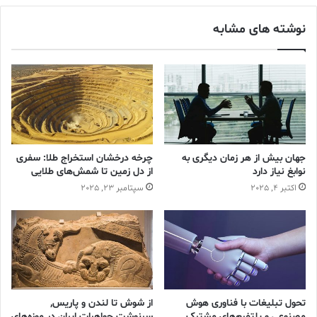
های طلا، نقره و برنز اهدا شد.
نوشته های مشابه
جهان بیش از هر زمان دیگری به
چرخه درخشان استخراج طلا: سفری
نوابغ نیاز دارد
از دل زمین تا شمش‌های طلایی
اکتبر 4, 2025
سپتامبر 23, 2025
مدال المپیک آتن 1896
تحول تبلیغات با فناوری هوش
از شوش تا لندن و پاریس,
مصنوعی و پلتفرم‌های مشترک
سرنوشت جواهرات ایران در موزه‌های